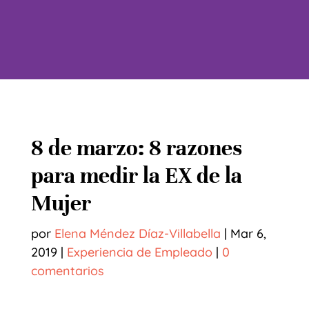
8 de marzo: 8 razones
para medir la EX de la
Mujer
por
Elena Méndez Díaz-Villabella
|
Mar 6,
2019
|
Experiencia de Empleado
|
0
comentarios