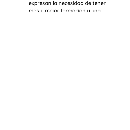
expresan la necesidad de tener
más y mejor formación y una
comunicación más fluida
dentro de sus empresas.
Séptima
: porque cuando una
empresa apoya a una mujer
cuando ésta tiene una
situación personal difícil
consigue elevar su compromiso
e índice de recomendación y, lo
que es más importante,
consigue una fidelidad a
prueba de otras muchas
variables.
Octava
: porque ellas declaran
que lo que mejoraría su
recomendación sería tener