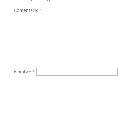
Comentario
*
Nombre
*
Correo electrónico
*
Web
Guarda mi nombre, correo electrónico y web en
este navegador para la próxima vez que comente.
Enviar Comentario