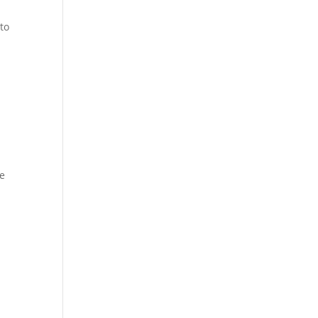
to
de