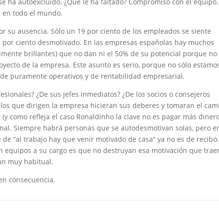
 se ha autoexcluido. ¿Qué le ha faltado? Compromiso con el equipo.
s en todo el mundo.
or su ausencia. Sólo un 19 por ciento de los empleados se siente
 por ciento desmotivado. En las empresas españolas hay muchos
lmente brillantes) que no dan ni el 50% de su potencial porque no
yecto de la empresa. Este asunto es serio, porque no sólo estamo
de puramente operativos y de rentabilidad empresarial.
fesionales? ¿De sus jefes inmediatos? ¿De los socios o consejeros
 los que dirigen la empresa hicieran sus deberes y tomaran el cam
y como refleja el caso Ronaldinho la clave no es pagar más dinero)
inal. Siempre habrá personas que se autodesmotivan solas, pero en
e de “al trabajo hay que venir motivado de casa” ya no es de recibo.
on equipos a su cargo es que no destruyan esa motivación que trae
aún muy habitual.
 en consecuencia.