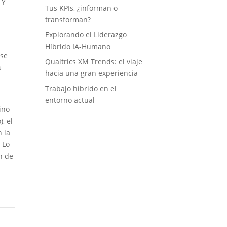
 Y
Tus KPIs, ¿informan o
transforman?
Explorando el Liderazgo
Híbrido IA-Humano
 se
Qualtrics XM Trends: el viaje
s
hacia una gran experiencia
Trabajo híbrido en el
entorno actual
ino
, el
 la
 Lo
n de