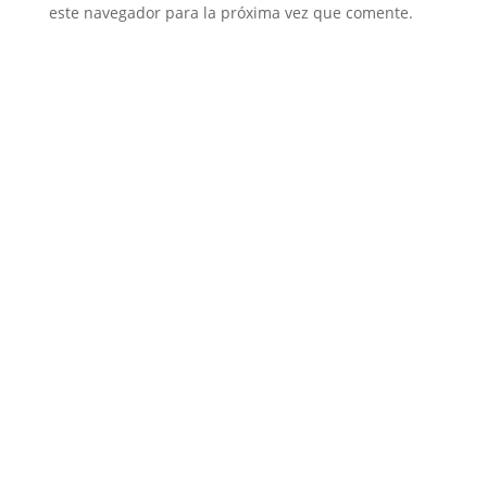
este navegador para la próxima vez que comente.
ENVIAR COMENTARIO
Entradas recientes
IA en RRHH: ya no hablamos del futuro
Tus KPIs, ¿informan o transforman?
Explorando el Liderazgo Híbrido IA-Humano