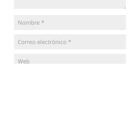
Guarda mi nombre, correo electrónico y web en
este navegador para la próxima vez que comente.
ENVIAR COMENTARIO