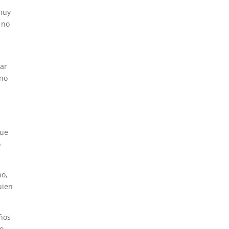
 muy
 no
rar
ino
que
o
ho,
uien
años
io