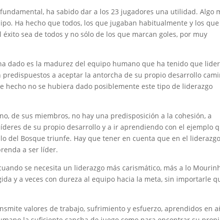
fundamental, ha sabido dar a los 23 jugadores una utilidad. Algo
po. Ha hecho que todos, los que jugaban habitualmente y los que
el éxito sea de todos y no sólo de los que marcan goles, por muy
se ha dado es la madurez del equipo humano que ha tenido que lide
 predispuestos a aceptar la antorcha de su propio desarrollo cam
ste hecho no se hubiera dado posiblemente este tipo de liderazgo
no, de sus miembros, no hay una predisposición a la cohesión, a
 líderes de su propio desarrollo y a ir aprendiendo con el ejemplo 
 a lo del Bosque triunfe. Hay que tener en cuenta que en el liderazg
renda a ser líder.
 cuando se necesita un liderazgo más carismático, más a lo Mourin
a y a veces con dureza al equipo hacia la meta, sin importarle q
smite valores de trabajo, sufrimiento y esfuerzo, aprendidos en 
humano la suficiente cancha de juego como para encontrar su prop