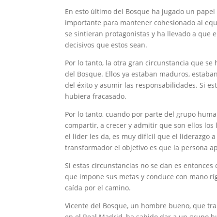
En esto último del Bosque ha jugado un papel 
importante para mantener cohesionado al equi
se sintieran protagonistas y ha llevado a que 
decisivos que estos sean.
Por lo tanto, la otra gran circunstancia que 
del Bosque. Ellos ya estaban maduros, estaban
del éxito y asumir las responsabilidades. Si e
hubiera fracasado.
Por lo tanto, cuando por parte del grupo huma
compartir, a crecer y admitir que son ellos los
el líder les da, es muy difícil que el liderazgo
transformador el objetivo es que la persona ap
Si estas circunstancias no se dan es entonces
que impone sus metas y conduce con mano rígid
caída por el camino.
Vicente del Bosque, un hombre bueno, que tran
en el Real Madrid, ha sabido dar a un grupo 