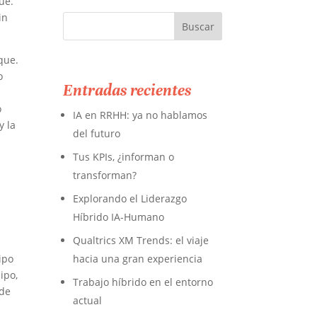
ue.
in
que.
o
Entradas recientes
o
IA en RRHH: ya no hablamos
y la
del futuro
Tus KPIs, ¿informan o
transforman?
Explorando el Liderazgo
Híbrido IA-Humano
Qualtrics XM Trends: el viaje
ipo
hacia una gran experiencia
ipo,
Trabajo híbrido en el entorno
 de
actual