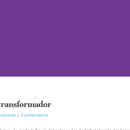
 transformador
 humanos
|
0 comentarios