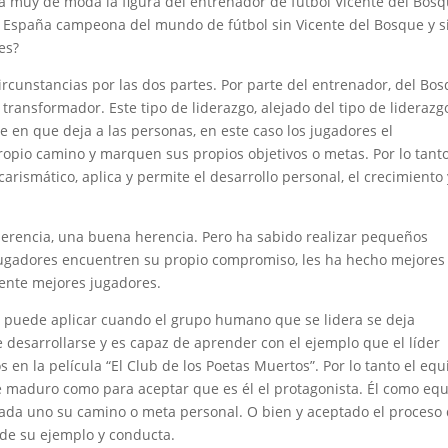
tá muy de moda la figura del entrenador de fútbol Vicente del Bosq
 España campeona del mundo de fútbol sin Vicente del Bosque y s
es?
cunstancias por las dos partes. Por parte del entrenador, del Bos
ransformador. Este tipo de liderazgo, alejado del tipo de liderazg
e en que deja a las personas, en este caso los jugadores el
opio camino y marquen sus propios objetivos o metas. Por lo tant
carismático, aplica y permite el desarrollo personal, el crecimiento 
herencia, una buena herencia. Pero ha sabido realizar pequeños
 jugadores encuentren su propio compromiso, les ha hecho mejores
ente mejores jugadores.
e puede aplicar cuando el grupo humano que se lidera se deja
desarrollarse y es capaz de aprender con el ejemplo que el líder
 en la película “El Club de los Poetas Muertos”. Por lo tanto el equ
 maduro como para aceptar que es él el protagonista. Él como equ
ada uno su camino o meta personal. O bien y aceptado el proceso
 de su ejemplo y conducta.