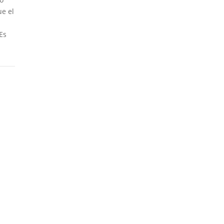
ue el
Es