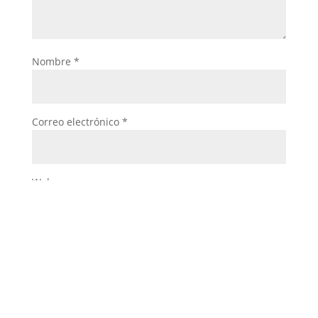
Nombre
*
Correo electrónico
*
Web
Guarda mi nombre, correo electrónico y web en
este navegador para la próxima vez que comente.
Enviar Comentario