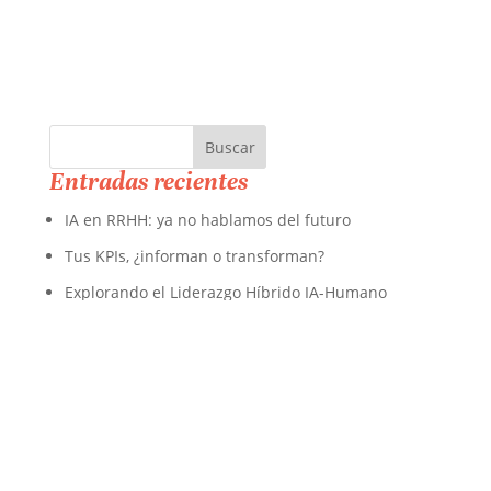
Entradas recientes
IA en RRHH: ya no hablamos del futuro
Tus KPIs, ¿informan o transforman?
Explorando el Liderazgo Híbrido IA-Humano
Qualtrics XM Trends: el viaje hacia una gran
experiencia
Trabajo híbrido en el entorno actual