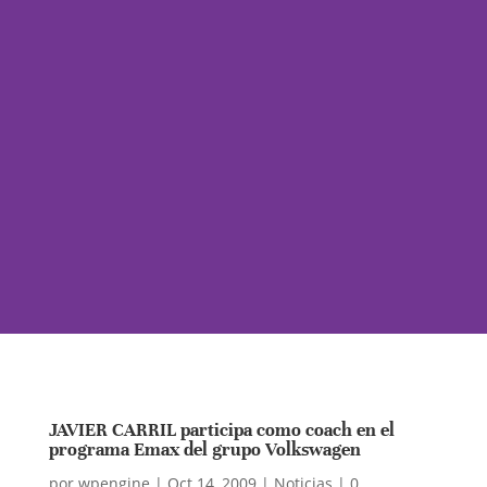
JAVIER CARRIL participa como coach en el
programa Emax del grupo Volkswagen
por
wpengine
|
Oct 14, 2009
|
Noticias
|
0