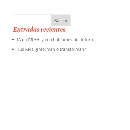
Entradas recientes
IA en RRHH: ya no hablamos del futuro
Tus KPIs, ¿informan o transforman?
Explorando el Liderazgo Híbrido IA-Humano
Qualtrics XM Trends: el viaje hacia una gran
experiencia
Trabajo híbrido en el entorno actual