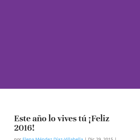
Este año lo vives tú ¡Feliz
2016!
por
Elena Méndez Díaz-Villabella
|
Dic 29, 2015
|