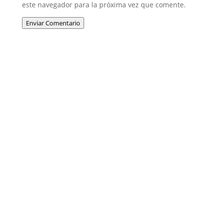
este navegador para la próxima vez que comente.
Enviar Comentario
Entradas recientes
IA en RRHH: ya no hablamos del futuro
Tus KPIs, ¿informan o transforman?
Explorando el Liderazgo Híbrido IA-Humano
Qualtrics XM Trends: el viaje hacia una gran
experiencia