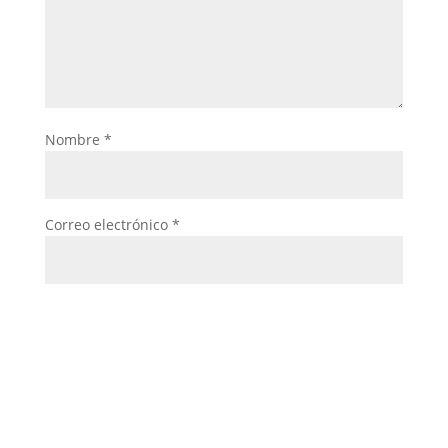
Nombre
*
Correo electrónico
*
Web
Guarda mi nombre, correo electrónico y web en
este navegador para la próxima vez que comente.