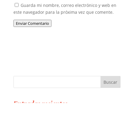
Guarda mi nombre, correo electrónico y web en
este navegador para la próxima vez que comente.
Enviar Comentario
Entradas recientes
IA en RRHH: ya no hablamos del futuro
Tus KPIs, ¿informan o transforman?
Explorando el Liderazgo Híbrido IA-Humano